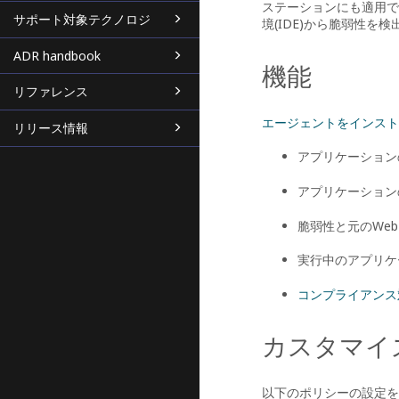
ステーションにも適用でき
サポート対象テクノロジ
境(IDE)から脆弱性を
ADR handbook
機能
リファレンス
エージェントをインスト
リリース情報
アプリケーション
アプリケーション
脆弱性と元のWe
実行中のアプリケ
コンプライアンス
カスタマイ
以下のポリシーの設定を