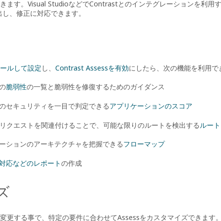
ます。Visual StudioなどでContrastとのインテグレーション
検出し、修正に対応できます。
ールして設定
し、
Contrast Assessを有効
にしたら、次の機能を利用で
の
脆弱性
の一覧と脆弱性を修復するためのガイダンス
のセキュリティを一目で判定できる
アプリケーションのスコア
bリクエストを関連付けることで、可能な限りのルートを検出する
ルート
ーションのアーキテクチャを把握できる
フローマップ
対応などのレポート
の作成
ズ
変更する事で、特定の要件に合わせてAssessをカスタマイズできます