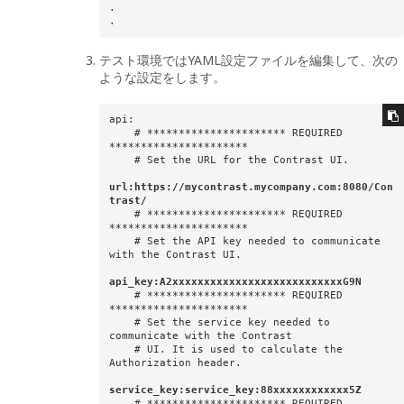
.

テスト環境ではYAML設定ファイルを編集して、次の
ような設定をします。
api:  

    # ********************** REQUIRED 
********************** 

    # Set the URL for the Contrast UI.   

url:https://mycontrast.mycompany.com:8080/Con
trast/
    # ********************** REQUIRED 
**********************

    # Set the API key needed to communicate 
with the Contrast UI.

api_key:A2xxxxxxxxxxxxxxxxxxxxxxxxxxxG9N  
    # ********************** REQUIRED 
**********************

    # Set the service key needed to 
communicate with the Contrast

    # UI. It is used to calculate the 
Authorization header.

service_key:service_key:88xxxxxxxxxxxx5Z 
    # ********************** REQUIRED 