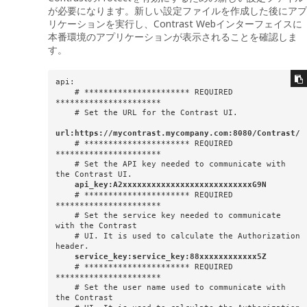
が必要になります。新しい設定ファイルを作成した後にアプ
リケーションを実行し、Contrast Webインターフェイスに
本番環境のアプリケーションが表示されることを確認しま
す。
api:  

    # ********************** REQUIRED 
********************** 

    # Set the URL for the Contrast UI.   

url:https://mycontrast.mycompany.com:8080/Contrast/
    # ********************** REQUIRED 
**********************

    # Set the API key needed to communicate with 
the Contrast UI.

 api_key:A2xxxxxxxxxxxxxxxxxxxxxxxxxxxG9N  
    # ********************** REQUIRED 
**********************

    # Set the service key needed to communicate 
with the Contrast

    # UI. It is used to calculate the Authorization 
header.

service_key:service_key:88xxxxxxxxxxxx5Z  
    # ********************** REQUIRED 
**********************

    # Set the user name used to communicate with 
the Contrast
