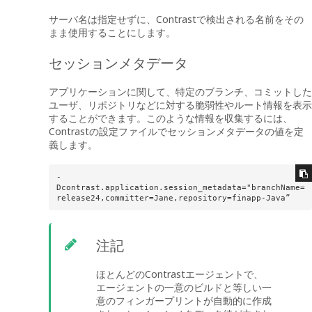
サーバ名は指定せずに、Contrastで検出される名前をその
まま使用することにします。
セッションメタデータ
アプリケーションに関して、特定のブランチ、コミットした
ユーザ、リポジトリなどに対する脆弱性やルート情報を表示
することができます。このような情報を収集するには、
Contrastの設定ファイルでセッションメタデータの値を定
義します。
-
Dcontrast.application.session_metadata="branchName=
release24,committer=Jane,repository=finapp-Java”
注記
ほとんどのContrastエージェントで、
エージェントの一意のビルドと等しい一
意のフィンガープリントが自動的に作成