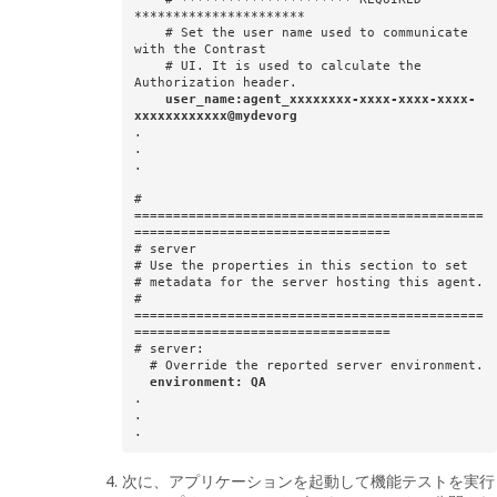
**********************

    # Set the user name used to communicate 
with the Contrast

    # UI. It is used to calculate the 
Authorization header.

user_name:agent_xxxxxxxx-xxxx-xxxx-xxxx-
xxxxxxxxxxxx@mydevorg
.

.

.

# 
=============================================
=================================

# server

# Use the properties in this section to set

# metadata for the server hosting this agent.

# 
=============================================
=================================

# server:

  environment: QA
.

.

.
次に、アプリケーションを起動して機能テストを実行