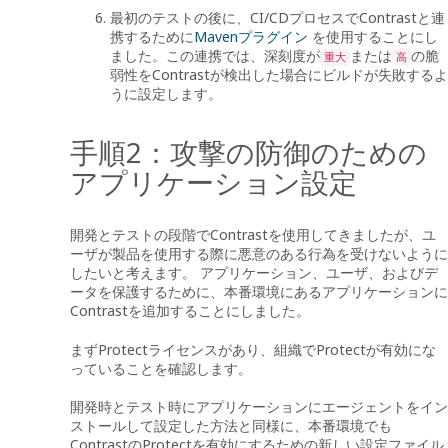
最初のテストの後に、CI/CDプロセスでContrastと連
携するために
Mavenプラグイン
を使用することにし
ました。この連携では、深刻度が
または
の脆
重大
高
弱性をContrastが検出した場合にビルドが失敗するよ
うに設定します。
手順2：攻撃の防御のための
アプリケーション設定
開発とテストの段階でContrastを使用してきましたが、ユ
ーザが製品を使用する際に悪意のある行為を受けないように
したいと考えます。 アプリケーション、ユーザ、およびデ
ータを保護するために、本番環境にあるアプリケーションに
Contrastを追加することにしました。
まずProtectライセンスがあり、組織でProtectが有効にな
っていることを確認します。
開発時とテスト時にアプリケーションにエージェントをイン
ストールして設定した方法と同様に、本番環境でも
ContrastのProtectを有効にするための新しい設定ファイル