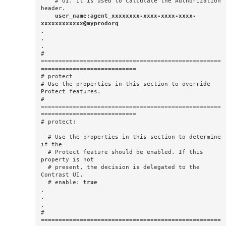
    # UI. It is used to calculate the Authorization 
header.

 user_name:agent_xxxxxxxx-xxxx-xxxx-xxxx-
xxxxxxxxxxxx@myprodorg
.

.

.

# 
===================================================
===========================

# protect

# Use the properties in this section to override 
Protect features.

# 
===================================================
===========================

# protect:

  # Use the properties in this section to determine 
if the

  # Protect feature should be enabled. If this 
property is not

  # present, the decision is delegated to the 
Contrast UI.

  # enable: 
true
.

.

.

# 
===================================================