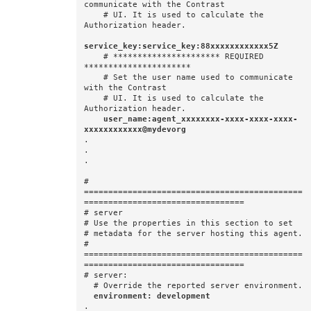
communicate with the Contrast

    # UI. It is used to calculate the 
Authorization header.

service_key:service_key:88xxxxxxxxxxxx5Z 
    # ********************** REQUIRED 
**********************

    # Set the user name used to communicate 
with the Contrast

    # UI. It is used to calculate the 
Authorization header.

 user_name:agent_xxxxxxxx-xxxx-xxxx-xxxx-
xxxxxxxxxxxx@mydevorg
.

.

.

# 
=============================================
=================================

# server

# Use the properties in this section to set

# metadata for the server hosting this agent.

# 
=============================================
=================================

# server:

  environment: development
.
