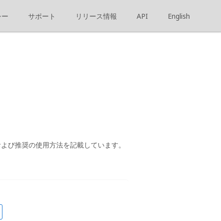
シー
サポート
リリース情報
API
English
法、および推奨の使用方法を記載しています。