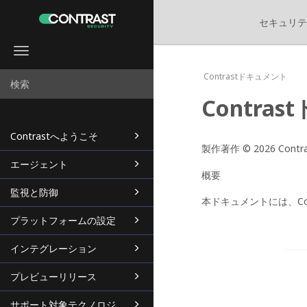
セキュリテ
Toggle
navigation
Contrastドキュメント
Contra
Contrastへようこそ
製作著作 © 2026 Contras
エージェント
概要
監視と防御
本ドキュメントには、Co
プラットフォームの設定
インテグレーション
プレビューリリース
サポート対象テクノロジ