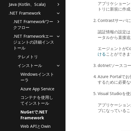
アプリケショーンを
Java (Kotlin、Scala)
トリに新規に作成
.NET Framework
Contrastサ
.NET Frameworkワー
クフロー
認証情報の設定は、Vis
.NET Frameworkエー
ータルから直接追
ジェントの詳細インス
トール
エージェントがCo
ける
ことができま
テレメトリ
dotnetソース
インストール
Windowsインスト
Azure Port
ーラ
するために必要なC
Azure App Service
Visual Stu
コンテナを使用し
てインストール
アプリケーション
ブになっているこ
NuGetで.NET
Framework
Web APIとOwin