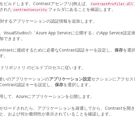
ビルドします。Contrastアセンブリ(例えば、
ContrastProfiler.dll
された
フォルダにあることを確認します。
contrastsecurity
ーバに対するアプリケーションの認証情報を追加します。
ualStudioの「Azure App Serviceに公開する」のApp Service設定
加できます。
ntrastに接続するために必要なContrast認証キーを設定し、
保存
を選
す。
コードリポジトリ のビルドプロセスに従います。
alでお使いのアプリケーションの
アプリケーション設定
セクションにアクセスし
ontrast認証キーを設定し、
保存
を選択します。
dioを使用して、Azureにアプリケーションを公開します。
がロードされたら、アプリケーションを疎通してから、Contrastを
と、および何か脆弱性が表示されていることを確認します。