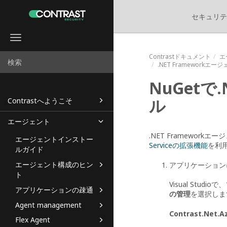
セキュリテ
Toggle
navigation
Contrastドキュメント
エ
.NET Framework
NuGetで
ル
Contrastへようこそ
エージェント
.NET Framewo
エージェントインストー
Serviceの拡張機能
を利用
ルガイド
エージェント構成のヒン
アプリケーションに
ト
Visual St
アプリケーションの疎通
の管理
を選択しま
Agent management
Contrast.Net.A
Flex Agent