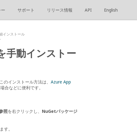
シー
サポート
リリース情報
API
English
の詳細インストール
ル
ントを手動インストー
す。このインストール方法は、
Azure App
たい場合などに便利です。
参照
を右クリックし、
NuGetパッケージ
ます。