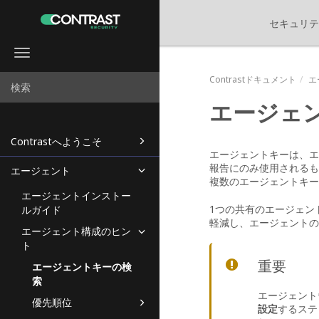
セキュリテ
Toggle
navigation
Contrastドキュメント
エ
エージェ
Contrastへようこそ
エージェントキーは、エ
報告にのみ使用されるも
エージェント
複数のエージェントキー
エージェントインストー
1つの共有のエージェン
ルガイド
軽減し、エージェントの
エージェント構成のヒン
ト
重要
エージェントキーの検
索
エージェント
優先順位
設定
するステ