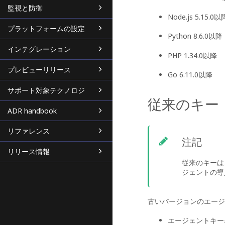
監視と防御
Node.js 5.15.0以
プラットフォームの設定
Python 8.6.0以降
インテグレーション
PHP 1.34.0以降
プレビューリリース
Go 6.11.0以降
サポート対象テクノロジ
従来のキー
ADR handbook
リファレンス
注記
リリース情報
従来のキーは
ジェントの導
古いバージョンのエージ
エージェントキー