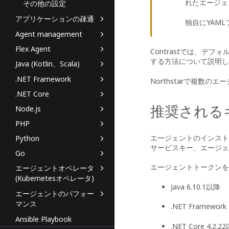
れたエージェ
その他の設定
アプリケーションの疎通
独自にYAM
Agent management
Flex Agent
Contrastでは、デ
する方法について説明し
Java (Kotlin、Scala)
.NET Framework
Northstar
で複数のエー
.NET Core
推奨される
Node.js
PHP
エージェントのインスト
Python
サービスキー、エージェント
Go
エージェントトークンを
エージェントオペレータ
(Kubernetesオペレータ)
Java 6.10.1以降
エージェントのパフォー
マンス
.NET Framework
Ansible Playbook
.NET Core 4.2.2