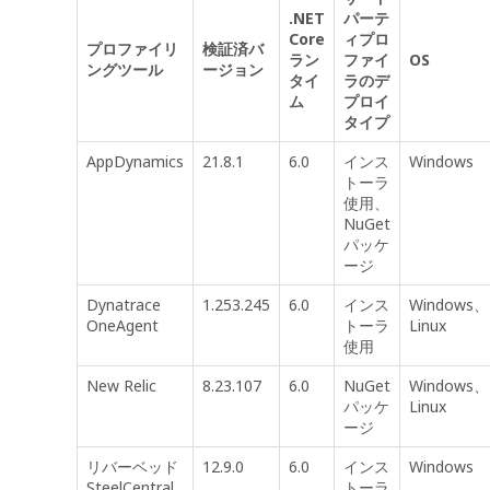
.NET
パーテ
Core
ィプロ
プロファイリ
検証済バ
ラン
ファイ
OS
ングツール
ージョン
タイ
ラのデ
ム
プロイ
タイプ
AppDynamics
21.8.1
6.0
インス
Windows
トーラ
使用、
NuGet
パッケ
ージ
Dynatrace
1.253.245
6.0
インス
Windows、
OneAgent
トーラ
Linux
使用
New Relic
8.23.107
6.0
NuGet
Windows、
パッケ
Linux
ージ
リバーベッド
12.9.0
6.0
インス
Windows
SteelCentral
トーラ