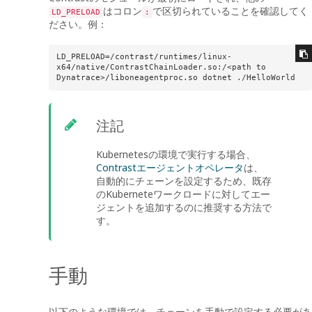
はコロン
で区切られていることを確認してく
LD_PRELOAD
:
ださい。例：
LD_PRELOAD=/contrast/runtimes/linux-
x64/native/ContrastChainLoader.so:/<path to 
Dynatrace>/liboneagentproc.so dotnet ./HelloWorld
注記
Kubernetesの環境で実行する場合、
Contrastエージェントオペレータ
は、
自動的にチェーンを設定するため、既存
のKuberneteワークロードに対してエー
ジェントを追加するのに推奨する方法で
す。
手動
以下のような環境では、チェーンを手動で設定する必要があ