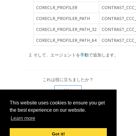
CORECLR_PROFILER
CONTRAST_CCC_
CORECLR_PROFILER_PATH
CONTRAST_CCC_
CORECLR_PROFILER_PATH_32
CONTRAST_CCC_
CORECLR_PROFILER_PATH_64
CONTRAST_CCC_
そして、エージェントを
手動
で追加します。
これは役に立ちましたか？
はい
This website uses cookies to ensure you get
いいえ
the best experience on our website.
Learn more
Got it!