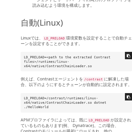
読み込むよう環境を構成します。
自動(Linux)
Linuxでは、
環境変数を設定することで自動チェ
LD_PRELOAD
ーンを設定することができます。
LD_PRELOAD=<path to the extracted Contrast 
files>/runtimes/linux-
x64/native/ContrastChainLoader.so
例えば、Contrastエージェントを
に解凍した場
/contrast
合、以下のようにするとチェーンが自動的に設定されます。
LD_PRELOAD=/contrast/runtimes/linux-
x64/native/ContrastChainLoader.so dotnet 
./HelloWorld
APMプロファイラによっては、既に
が設定され
LD_PRELOAD
ているものもあります(例、 Dynatrace)。この場合、
Contrastのモジュールが最初にロードされ、他の