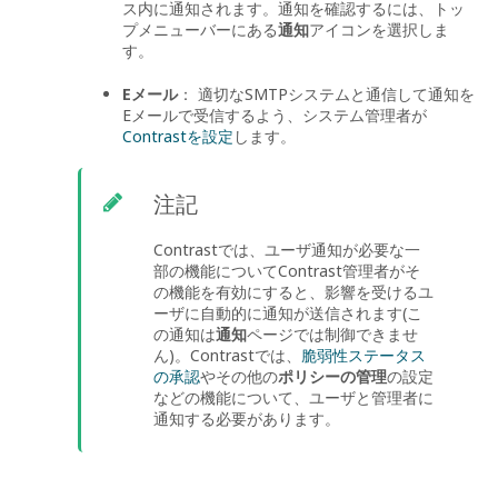
ス内に通知されます。通知を確認するには、トッ
プメニューバーにある
通知
アイコンを選択しま
す。
Eメール
： 適切なSMTPシステムと通信して通知を
Eメールで受信するよう、システム管理者が
Contrastを設定
します。
注記
Contrastでは、ユーザ通知が必要な一
部の機能についてContrast管理者がそ
の機能を有効にすると、影響を受けるユ
ーザに自動的に通知が送信されます(こ
の通知は
通知
ページでは制御できませ
ん)。Contrastでは、
脆弱性ステータス
の承認
やその他の
ポリシーの管理
の設定
などの機能について、ユーザと管理者に
通知する必要があります。