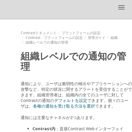
Toggl
navig
Contrastドキュメント
プラットフォームの設定
Contrast
：プラットフォームの設定
管理ガイド
組織
組織レベルでの通知の管理
組織レベルでの通知の管
理
通知により、ユーザは脆弱性の検出やアプリケーションへの
攻撃など、特定の状況に関するアラートを受信することがで
きます。組織管理者は、組織内の全てのユーザに対して
Contrastの通知の
デフォルトを設定
できます。個々のユー
ザは、
各種の通知を受け取る方法を選択
できます。
通知には主要なチャネルが2つあります。
Contrast内
：直接Contrast Webインターフェイ