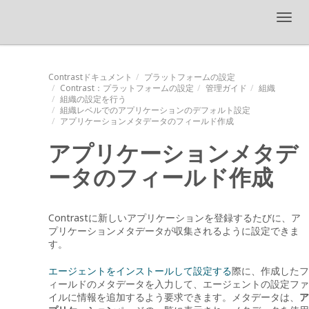
Toggl
navig
Contrastドキュメント
プラットフォームの設定
Contrast
：プラットフォームの設定
管理ガイド
組織
組織の設定を行う
組織レベルでのアプリケーションのデフォルト設定
アプリケーションメタデータのフィールド作成
アプリケーションメタデ
ータのフィールド作成
Contrastに新しいアプリケーションを登録するたびに、ア
プリケーションメタデータが収集されるように設定できま
す。
エージェントをインストールして設定する
際に、作成したフ
ィールドのメタデータを入力して、エージェントの設定ファ
イルに情報を追加するよう要求できます。メタデータは、
ア