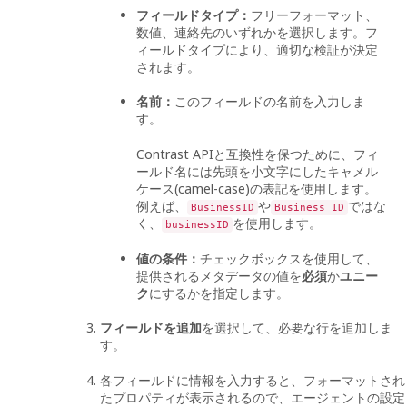
フィールドタイプ：
フリーフォーマット、
数値、連絡先のいずれかを選択します。フ
ィールドタイプにより、適切な検証が決定
されます。
名前：
このフィールドの名前を入力しま
す。
Contrast APIと互換性を保つために、フィ
ールド名には先頭を小文字にしたキャメル
ケース(camel-case)の表記を使用します。
例えば、
や
ではな
BusinessID
Business ID
く、
を使用します。
businessID
値の条件：
チェックボックスを使用して、
提供されるメタデータの値を
必須
か
ユニー
ク
にするかを指定します。
フィールドを追加
を選択して、必要な行を追加しま
す。
各フィールドに情報を入力すると、フォーマットされ
たプロパティが表示されるので、エージェントの設定