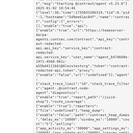
t","msg":"Starting @contrast/agent v5.23.0"}

2025-01-02 10:54:46 
{"level":30,"time":1735833286319,"tid":0,"pid
":1,"hostname":"5d9ee61ac84f","name":"contras
t","config":{"_errors":
[],"enable":"true","api":
{"enable":"true","url":"https://teamserver-
darpa-
agents.contsec.com/Contrast","api_key":"contr
ast-redacted-
api.api_key","service_key":"contrast-
redacted-
api.service_key","user_name":"agent_b47d608e-
1971-4560-961c-
a55bd4111b61@Alexstestorg","token":"contrast-
redacted-api.token","proxy":
{"enable":"false","url":"undefined"}},"agent"
:
{"stack_trace_limit":"10","stack_trace_filter
s":"agent-,@contrast,node-
agent","diagnostics":
{"enable":"true","report_path":"/juice-
shop"},"route_coverage":
{"enable":"true"},"reporters":
{"file":"undefined"},"heap_dump":
{"enable":"false","path":"contrast_heap_dumps
","delay_ms":"10000","window_ms":"10000","cou
nt":"5"},"polling":
{"app_activity_ms":"30000","app_settings_ms":
"30000","app_update_ms":"30000","server_setti