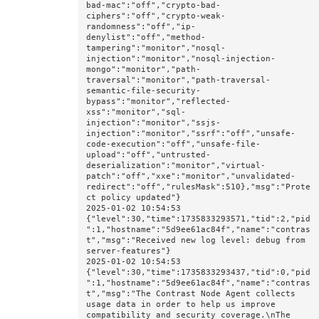
bad-mac":"off","crypto-bad-
ciphers":"off","crypto-weak-
randomness":"off","ip-
denylist":"off","method-
tampering":"monitor","nosql-
injection":"monitor","nosql-injection-
mongo":"monitor","path-
traversal":"monitor","path-traversal-
semantic-file-security-
bypass":"monitor","reflected-
xss":"monitor","sql-
injection":"monitor","ssjs-
injection":"monitor","ssrf":"off","unsafe-
code-execution":"off","unsafe-file-
upload":"off","untrusted-
deserialization":"monitor","virtual-
patch":"off","xxe":"monitor","unvalidated-
redirect":"off","rulesMask":510},"msg":"Prote
ct policy updated"}

2025-01-02 10:54:53 
{"level":30,"time":1735833293571,"tid":2,"pid
":1,"hostname":"5d9ee61ac84f","name":"contras
t","msg":"Received new log level: debug from 
server-features"}

2025-01-02 10:54:53 
{"level":30,"time":1735833293437,"tid":0,"pid
":1,"hostname":"5d9ee61ac84f","name":"contras
t","msg":"The Contrast Node Agent collects 
usage data in order to help us improve 
compatibility and security coverage.\nThe 