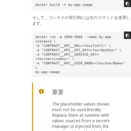
docker build -t my-app-image
そして、コンテナの実行時には次のコマンドを使用し
ます。
docker run -p 3000:3000 --name my-app-
instance \

-e "CONTRAST__API__URL=<YourTsUrl>" \

-e "CONTRAST__API__API_KEY=<YourApiKey>" \

-e "CONTRAST__API__SERVICE_KEY=
<YourServiceKey>" \

-e "CONTRAST__API__USER_NAME=<YourUserName>" 
\

my-app-image
重要
The placeholder values shown
must not be used literally.
Replace them at runtime with
values sourced from a secrets
manager or injected from the