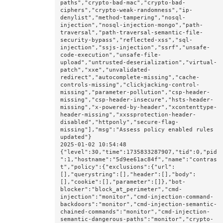
paths","crypto-bad-mac","crypto-bad-
ciphers","crypto-weak-randomness","ip-
denylist","method-tampering","nosql-
injection","nosql-injection-mongo","path-
traversal","path-traversal-semantic-file-
security-bypass","reflected-xss","sql-
injection","ssjs-injection","ssrf","unsafe-
code-execution","unsafe-file-
upload","untrusted-deserialization","virtual-
patch","xxe","unvalidated-
redirect","autocomplete-missing","cache-
controls-missing","clickjacking-control-
missing","parameter-pollution","csp-header-
missing","csp-header-insecure","hsts-header-
missing","x-powered-by-header","xcontenttype-
header-missing","xxssprotection-header-
disabled","httponly","secure-flag-
missing"],"msg":"Assess policy enabled rules 
updated"}

2025-01-02 10:54:48 
{"level":30,"time":1735833287907,"tid":0,"pid
":1,"hostname":"5d9ee61ac84f","name":"contras
t","policy":{"exclusions":{"url":
[],"querystring":[],"header":[],"body":
[],"cookie":[],"parameter":[]},"bot-
blocker":"block_at_perimeter","cmd-
injection":"monitor","cmd-injection-command-
backdoors":"monitor","cmd-injection-semantic-
chained-commands":"monitor","cmd-injection-
semantic-dangerous-paths":"monitor","crypto-