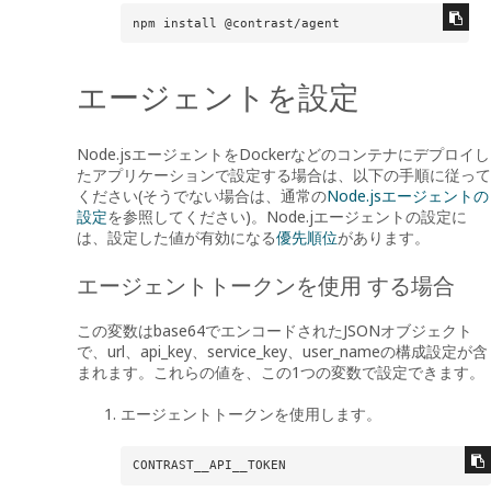
npm install @contrast/agent
エージェントを設定
Node.jsエージェントをDockerなどのコンテナにデプロイし
たアプリケーションで設定する場合は、以下の手順に従って
ください(そうでない場合は、通常の
Node.jsエージェントの
設定
を参照してください)。Node.jエージェントの設定に
は、設定した値が有効になる
優先順位
があります。
エージェントトークンを使用 する場合
この変数はbase64でエンコードされたJSONオブジェクト
で、url、api_key、service_key、user_nameの構成設定が含
まれます。これらの値を、この1つの変数で設定できます。
エージェントトークンを使用します。
CONTRAST__API__TOKEN