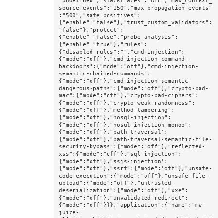
"undefined","stacktraces":"ALL","max_context_
source_events":"150","max_propagation_events"
:"500","safe_positives":
{"enable":"false"},"trust_custom_validators":
"false"},"protect":
{"enable":"false","probe_analysis":
{"enable":"true"},"rules":
{"disabled_rules":"","cmd-injection":
{"mode":"off"},"cmd-injection-command-
backdoors":{"mode":"off"},"cmd-injection-
semantic-chained-commands":
{"mode":"off"},"cmd-injection-semantic-
dangerous-paths":{"mode":"off"},"crypto-bad-
mac":{"mode":"off"},"crypto-bad-ciphers":
{"mode":"off"},"crypto-weak-randomness":
{"mode":"off"},"method-tampering":
{"mode":"off"},"nosql-injection":
{"mode":"off"},"nosql-injection-mongo":
{"mode":"off"},"path-traversal":
{"mode":"off"},"path-traversal-semantic-file-
security-bypass":{"mode":"off"},"reflected-
xss":{"mode":"off"},"sql-injection":
{"mode":"off"},"ssjs-injection":
{"mode":"off"},"ssrf":{"mode":"off"},"unsafe-
code-execution":{"mode":"off"},"unsafe-file-
upload":{"mode":"off"},"untrusted-
deserialization":{"mode":"off"},"xxe":
{"mode":"off"},"unvalidated-redirect":
{"mode":"off"}}},"application":{"name":"mw-
juice-