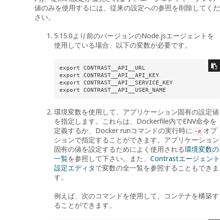
値のみを使用するには、従来の設定への参照を削除してくだ
さい。
5.15.0より前のバージョンのNode.jsエージェントを
使用している場合、以下の変数が必要です。
export CONTRAST__API__URL

export CONTRAST__API__API_KEY

export CONTRAST__API__SERVICE_KEY

export CONTRAST__API__USER_NAME
環境変数を使用して、アプリケーション固有の設定値
を指定します。これらは、Dockerfile内でENV命令を
定義するか、Docker runコマンドの実行時に
オプ
-e
ションで指定することができます。アプリケーション
固有の値を設定するためによく使用される
環境変数の
一覧
を参照して下さい。また、
Contrastエージェント
設定エディタ
で変数の全一覧を参照することもできま
す。
例えば、次のコマンドを使用して、コンテナを構築す
ることができます。