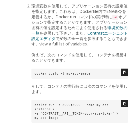
環境変数を使用して、アプリケーション固有の設定値
を指定します。これらは、Dockerfile内でENV命令を
定義するか、Docker runコマンドの実行時に
オプ
-e
ションで指定することができます。アプリケーション
固有の値を設定するためによく使用される
環境変数の
一覧
を参照して下さい。また、
Contrastエージェント
設定エディタ
で変数の全一覧を参照することもできま
す。view a full list of variables.
例えば、次のコマンドを使用して、コンテナを構築す
ることができます。
docker build -t my-app-image
そして、コンテナの実行時には次のコマンドを使用し
ます。
docker run -p 3000:3000 --name my-app-
instance \

-e "CONTRAST__API__TOKEN=your-api-token" \

my-app-image