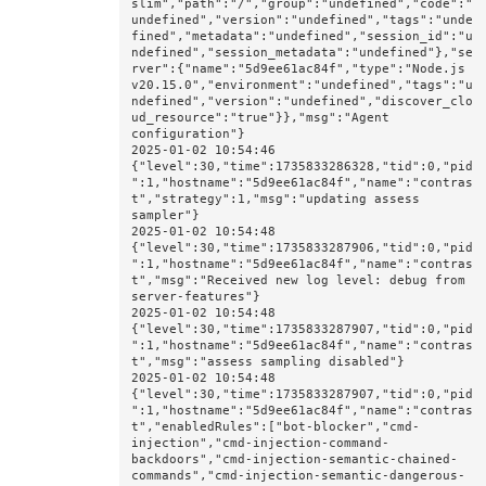
slim","path":"/","group":"undefined","code":"
undefined","version":"undefined","tags":"unde
fined","metadata":"undefined","session_id":"u
ndefined","session_metadata":"undefined"},"se
rver":{"name":"5d9ee61ac84f","type":"Node.js 
v20.15.0","environment":"undefined","tags":"u
ndefined","version":"undefined","discover_clo
ud_resource":"true"}},"msg":"Agent 
configuration"}

2025-01-02 10:54:46 
{"level":30,"time":1735833286328,"tid":0,"pid
":1,"hostname":"5d9ee61ac84f","name":"contras
t","strategy":1,"msg":"updating assess 
sampler"}

2025-01-02 10:54:48 
{"level":30,"time":1735833287906,"tid":0,"pid
":1,"hostname":"5d9ee61ac84f","name":"contras
t","msg":"Received new log level: debug from 
server-features"}

2025-01-02 10:54:48 
{"level":30,"time":1735833287907,"tid":0,"pid
":1,"hostname":"5d9ee61ac84f","name":"contras
t","msg":"assess sampling disabled"}

2025-01-02 10:54:48 
{"level":30,"time":1735833287907,"tid":0,"pid
":1,"hostname":"5d9ee61ac84f","name":"contras
t","enabledRules":["bot-blocker","cmd-
injection","cmd-injection-command-
backdoors","cmd-injection-semantic-chained-
commands","cmd-injection-semantic-dangerous-