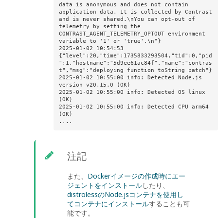
data is anonymous and does not contain 
application data. It is collected by Contrast 
and is never shared.\nYou can opt-out of 
telemetry by setting the 
CONTRAST_AGENT_TELEMETRY_OPTOUT environment 
variable to '1' or 'true'.\n"}

2025-01-02 10:54:53 
{"level":20,"time":1735833293504,"tid":0,"pid
":1,"hostname":"5d9ee61ac84f","name":"contras
t","msg":"deploying function toString patch"}

2025-01-02 10:55:00 info: Detected Node.js 
version v20.15.0 (OK)

2025-01-02 10:55:00 info: Detected OS linux 
(OK)

2025-01-02 10:55:00 info: Detected CPU arm64 
(OK)

....
注記
また、
Dockerイメージの作成時にエー
ジェントをインストール
したり、
distrolessのNode.jsコンテナを使用し
てコンテナにインストール
することも可
能です。