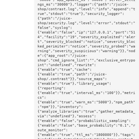
ngs_ms":"30000"},"logger":{"path":"/juice-
shop/contrast.log","level":"info","append":"t
rue","stdout":"true"},"security_logger":
{"path":"/juice-
shop/security.log","level":"error","stdout":"
false","syslog":
{"enable":"false","ip":"127.0.0.1","port":"51
4","facility":"19","severity_exploited":"aler
t","severity_blocked":"notice","severity_bloc
ked_perimiter":"notice","severity_probed":"wa
rning","severity_suspicious":"warning"}},"nod
e":{"app_root":"/juice-
shop","cmd_ignore_list":"","exclusive_entrypo
int":"undefined","rewrite":
{"enable":"true","cache":
{"enable":"true","path":"/juice-
shop/.contrast"}},"source_maps":
{"enable":"true"},"library_usage":
{"reporting":
{"enable":"true","interval_ms":"100"}},"metri
cs":
{"enable":"true","warn_ms":"5000"},"npm_path"
:"npm"}},"inventory":
{"analyze_libraries":"true","gather_metadata_
via":"undefined"},"assess":
{"enable":"false","probabilistic_sampling":
{"enable":"false","base_probability":"0.1","r
oute_monitor":
{"enable":"true","ttl_ms":"1800000"}},"tags":