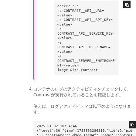
docker run 

-e CONTRAST__API__URL=
<value> 

-e CONTRAST__API__API_KEY=
<value> 

-e 
CONTRAST__API__SERVICE_KEY=
<value> 

-e 
CONTRAST__API__USER_NAME=
<value> 

-e 
CONTRAST__SERVER__ENVIRONME
NT=<value> 
image_with_contrast
コンテナのログのアクティビティをチェックして、
Contrastが実行されていることを確認します。
例えば、ログアクティビティは以下のようになりま
す。
2025-01-02 10:54:46 
{"level":30,"time":1735833286319,"tid":0,"pid
":1,"hostname":"5d9ee61ac84f","name":"contras