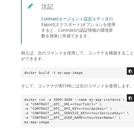
注記
Contrastエージェント設定エディタ
の
Export(エクスポート)オプションを使用
すると、Contrastの認証情報の環境変
数を簡単に作成できます。
例えば、次のコマンドを使用して、コンテナを構築すること
ができます。
docker build -t my-app-image
そして、コンテナの実行時には次のコマンドを使用します。
docker run -p 3000:3000 --name my-app-instance \

-e "CONTRAST__API__URL=<YourTsUrl>" \

-e "CONTRAST__API__API_KEY=<YourApiKey>" \

-e "CONTRAST__API__SERVICE_KEY=<YourServiceKey>" \

-e "CONTRAST__API__USER_NAME=<YourUserName>" \

my-app-image