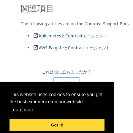
関連項目
The following articles are on the Contrast Support Portal:
KubernetesとContrastエージェント
AWS FargateとContrastエージェント
これは役に立ちましたか？
はい
This website uses cookies to ensure you get
いいえ
the best experience on our website.
Learn more
Got it!