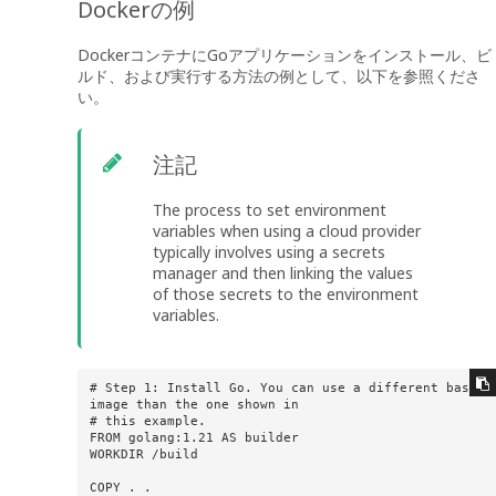
Dockerの例
DockerコンテナにGoアプリケーションをインストール、ビ
ルド、および実行する方法の例として、以下を参照くださ
い。
注記
The process to set environment
variables when using a cloud provider
typically involves using a secrets
manager and then linking the values
of those secrets to the environment
variables.
# Step 1: Install Go. You can use a different base 
image than the one shown in

# this example.

FROM golang:1.21 AS builder

WORKDIR /build

COPY . .
