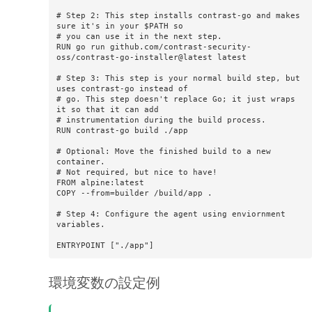
# Step 2: This step installs contrast-go and makes 
sure it's in your $PATH so 

# you can use it in the next step.

RUN go run github.com/contrast-security-
oss/contrast-go-installer@latest latest

# Step 3: This step is your normal build step, but 
uses contrast-go instead of

# go. This step doesn't replace Go; it just wraps 
it so that it can add 

# instrumentation during the build process.

RUN contrast-go build ./app

# Optional: Move the finished build to a new 
container.

# Not required, but nice to have!

FROM alpine:latest

COPY --from=builder /build/app .

# Step 4: Configure the agent using enviornment 
variables.

ENTRYPOINT ["./app"]
環境変数の設定例