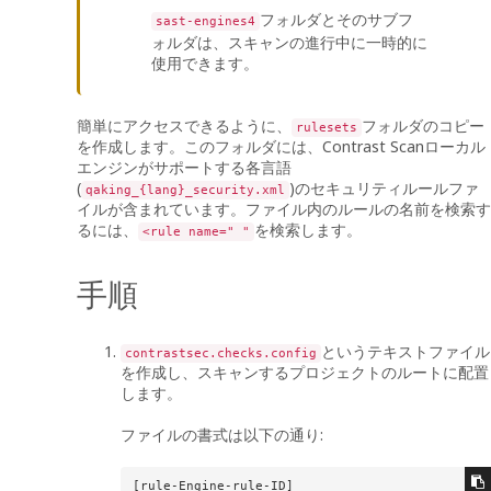
フォルダとそのサブフ
sast-engines4
ォルダは、スキャンの進行中に一時的に
使用できます。
簡単にアクセスできるように、
フォルダのコピー
rulesets
を作成します。このフォルダには、Contrast Scanローカル
エンジンがサポートする各言語
(
)のセキュリティルールファ
qaking_{lang}_security.xml
イルが含まれています。ファイル内のルールの名前を検索す
るには、
を検索します。
<rule name=" "
手順
というテキストファイル
contrastsec.checks.config
を作成し、スキャンするプロジェクトのルートに配置
します。
ファイルの書式は以下の通り:
[rule-Engine-rule-ID]
