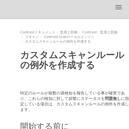
Toggl
navig
Contrastドキュメント
監視と防御
Contrast
：監視と防御
スキャン
Contrast Scanローカルエンジン
カスタムスキャンルールの例外を作成する
カスタムスキャンルール
の例外を作成する
特定のルールが複数の過検知を報告している事が確実であ
り、これらの検知に対して頻繁にステータスを
問題無し
に指
定している場合は、カスタムスキャンルールの例外を作成し
ます。
開始する前に