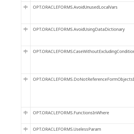
中
OPT.ORACLEFORMS.AvoidUnusedLocalVars
中
OPT.ORACLEFORMS.AvoidUsingDataDictionary
中
OPT.ORACLEFORMS.CaseWithoutExcludingConditio
中
OPT.ORACLEFORMS.DoNotReferenceFormObjectsIn
中
OPT.ORACLEFORMS.FunctionsInWhere
中
OPT.ORACLEFORMS.UselessParam