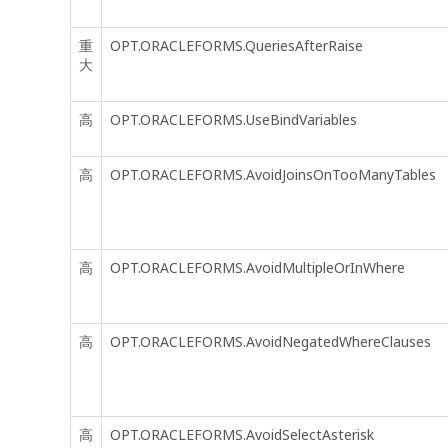
重
OPT.ORACLEFORMS.QueriesAfterRaise
大
高
OPT.ORACLEFORMS.UseBindVariables
高
OPT.ORACLEFORMS.AvoidJoinsOnTooManyTables
高
OPT.ORACLEFORMS.AvoidMultipleOrInWhere
高
OPT.ORACLEFORMS.AvoidNegatedWhereClauses
高
OPT.ORACLEFORMS.AvoidSelectAsterisk