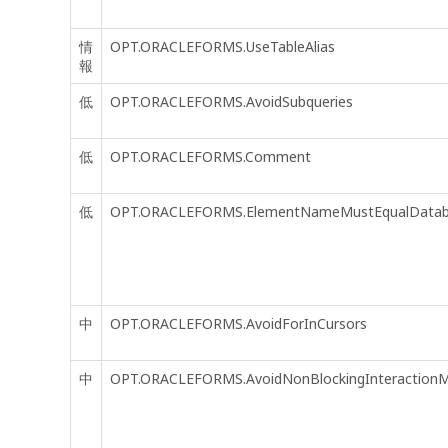
情
OPT.ORACLEFORMS.UseTableAlias
報
低
OPT.ORACLEFORMS.AvoidSubqueries
低
OPT.ORACLEFORMS.Comment
低
OPT.ORACLEFORMS.ElementNameMustEqualData
中
OPT.ORACLEFORMS.AvoidForInCursors
中
OPT.ORACLEFORMS.AvoidNonBlockingInteraction