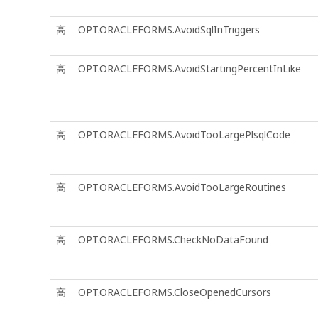
高
OPT.ORACLEFORMS.AvoidSqlInTriggers
高
OPT.ORACLEFORMS.AvoidStartingPercentInLike
高
OPT.ORACLEFORMS.AvoidTooLargePlsqlCode
高
OPT.ORACLEFORMS.AvoidTooLargeRoutines
高
OPT.ORACLEFORMS.CheckNoDataFound
高
OPT.ORACLEFORMS.CloseOpenedCursors