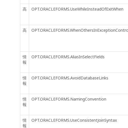
高
OPT.ORACLEFORMS.UseWhileInsteadOfExitWhen
高
OPT.ORACLEFORMS.WhenOthersInExceptionContro
情
OPT.ORACLEFORMS.AliasInSelectFields
報
情
OPT.ORACLEFORMS.AvoidDatabaseLinks
報
情
OPT.ORACLEFORMS.NamingConvention
報
情
OPT.ORACLEFORMS.UseConsistentJoinSyntax
報