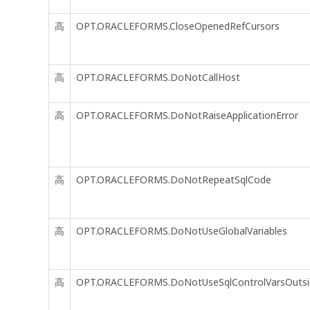
高
OPT.ORACLEFORMS.CloseOpenedRefCursors
高
OPT.ORACLEFORMS.DoNotCallHost
高
OPT.ORACLEFORMS.DoNotRaiseApplicationError
高
OPT.ORACLEFORMS.DoNotRepeatSqlCode
高
OPT.ORACLEFORMS.DoNotUseGlobalVariables
高
OPT.ORACLEFORMS.DoNotUseSqlControlVarsOutsi