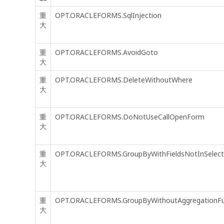
重
OPT.ORACLEFORMS.SqlInjection
大
重
OPT.ORACLEFORMS.AvoidGoto
大
重
OPT.ORACLEFORMS.DeleteWithoutWhere
大
重
OPT.ORACLEFORMS.DoNotUseCallOpenForm
大
重
OPT.ORACLEFORMS.GroupByWithFieldsNotInSelect
大
重
OPT.ORACLEFORMS.GroupByWithoutAggregationFu
大