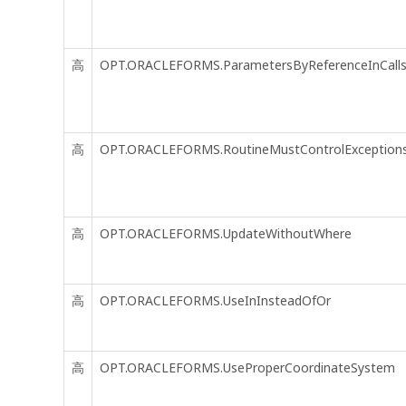
高
OPT.ORACLEFORMS.ParametersByReferenceInCall
高
OPT.ORACLEFORMS.RoutineMustControlException
高
OPT.ORACLEFORMS.UpdateWithoutWhere
高
OPT.ORACLEFORMS.UseInInsteadOfOr
高
OPT.ORACLEFORMS.UseProperCoordinateSystem