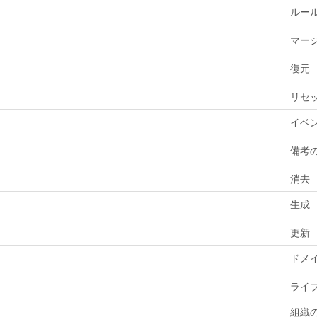
ルー
マー
復元
リセ
イベ
備考の
消去
生成
更新
ドメ
ライ
組織