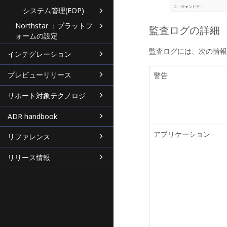
システム管理(EOP)
Northstar ：プラットフ
監査ログの詳細
ォームの設定
監査ログには、次の情報
インテグレーション
プレビューリリース
警告
サポート対象テクノロジ
ADR handbook
アプリケーション
リファレンス
リリース情報