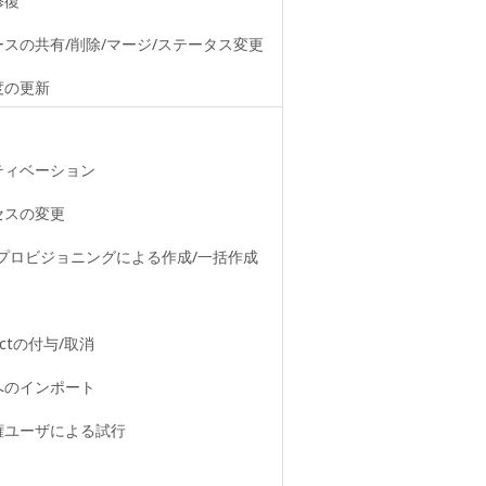
修復
ースの共有/削除/マージ/ステータス変更
度の更新
ティベーション
セスの変更
/プロビジョニングによる作成/一括作成
tectの付与/取消
へのインポート
権ユーザによる試行