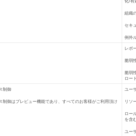
化/有
組織
セキ
例外ル
レポ
脆弱
脆弱
ロー
ス制御
ユーザ
ス制御はプレビュー機能であり、すべてのお客様がご利用頂け
リソ
。
ロー
を含む
ユー