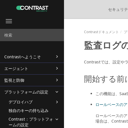
セキュリテ
Toggle
navigation
Contrastドキュメント
プ
監査ログの表
Contrastへようこそ
Contrastでは、
エージェント
開始する前
監視と防御
プラットフォームの設定
この機能は、Sa
デプロイハブ
ロールベースのア
独自のキーの持ち込み
ロールベースのア
Contrast：プラットフォ
場合は、Contr
ームの設定