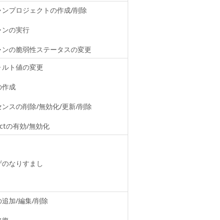
ャンプロジェクトの作成/削除
ャンの実行
ャンの脆弱性ステータスの変更
ォルト値の変更
の作成
ンスの削除/無効化/更新/削除
tectの有効/無効化
ザのなりすまし
追加/編集/削除