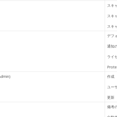
スキ
スキ
スキ
デフ
通知
ライセ
Pro
dmin)
作成
ユー
更新
備考の