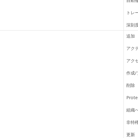
自動
トレ
深刻
追加
アク
アク
作成
削除
Pro
組織
非特
更新