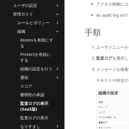
アクセス制御に
ユ
ユーザの設定
管理ガイド
An audit log isn't
ルールとポリシー
手順
組織
Assessを有効にす
る
ユーザメニューか
Protectを有効に
監査ログ
を選択し
する
組織の設定を行う
メッセージを検索
通知
テキストや特定の
スコア
脆弱性の承認
監査ログの表示
(SaaS版)
監査ログの表示
なりすまし