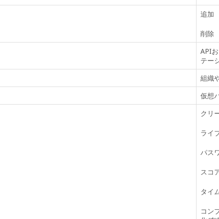
追加
削除
AP
テー
組織
仮想パ
クリ
ライ
パス
スコ
タイ
コン