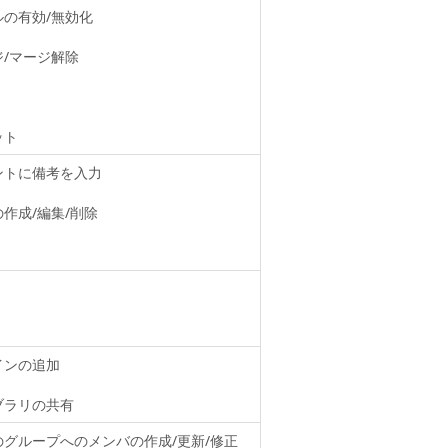
ルの有効/無効化
ジ/マージ解除
ット
ントに備考を入力
作成/編集/削除
インの追加
ブラリの共有
のグループへのメンバの作成/更新/修正