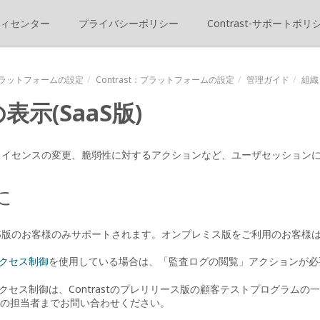
ィセンター
プライバシーポリシー
Contrast-サポートポリ
ラットフォームの設定
Contrast
：プラットフォームの設定
管理ガイド
組織
示(SaaS版)
設定やライセンスの変更、脆弱性に対するアクションなど、ユーザセッショ
に
aS版のお客様のみサポートされます。オンプレミス版をご利用のお客様
クセス制御
を使用している場合は、「監査ログの閲覧」アクションが必
クセス制御は、Contrastのプレリリース版の顧客テストプログラム
astの担当者までお問い合わせください。