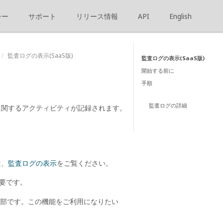
シー
サポート
リリース情報
API
English
監査ログの表示(SaaS版)
監査ログの表示(SaaS版)
開始する前に
手順
監査ログの詳細
ンに関するアクティビティが記録されます。
は、
監査ログの表示
をご覧ください。
要です。
の一部です。この機能をご利用になりたい