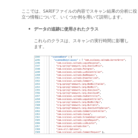
ここでは、SARIFファイルの内容でスキャン結果の分析に役
立つ情報について、いくつか例を用いて説明します。
データの追跡に使用されたクラス
これらのクラスは、スキャンの実行時間に影響し
ます。