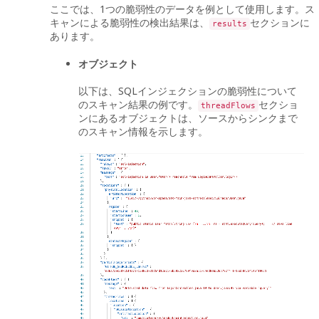
ここでは、1つの脆弱性のデータを例として使用します。ス
キャンによる脆弱性の検出結果は、
セクションに
results
あります。
オブジェクト
以下は、SQLインジェクションの脆弱性について
のスキャン結果の例です。
セクショ
threadFlows
ンにあるオブジェクトは、ソースからシンクまで
のスキャン情報を示します。