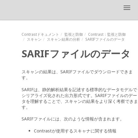
Toggl
navig
Contrastドキュメント
監視と防御
Contrast
：監視と防御
スキャン
スキャン結果の分析
SARIFファイルのデータ
SARIFファイルのデータ
スキャンの結果は、SARIFファイルでダウンロードできま
す。
SARIFは、静的解析結果を記述する標準的なデータモデルで
シリアライズ化された出力形式です。SARIFファイルのデー
タを理解することで、スキャンの結果をより深く考察できま
す。
SARIFファイルには、次のような情報が含まれます。
Contrastが使用するスキャナに関する情報