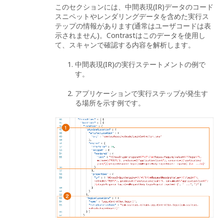
このセクションには、中間表現(IR)データのコード
スニペットやレンダリングデータを含めた実行ス
テップの情報があります(通常はユーザコードは表
示されません)。Contrastはこのデータを使用し
て、スキャンで確認する内容を解析します。
中間表現(IR)の実行ステートメントの例で
す。
アプリケーションで実行ステップが発生す
る場所を示す例です。