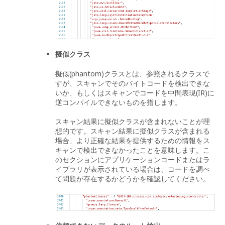
擬似クラス
擬似(phantom)クラスとは、参照されるクラスで
すが、スキャンでそのバイトコードを検出できな
いか、もしくはスキャンでコードを中間表現(IR)に
逆コンパイルできないものを指します。
スキャン結果に擬似クラスが含まれないことが理
想的です。スキャン結果に擬似クラスが含まれる
場合、より正確な結果を提供するための情報をス
キャンで検出できなかったことを意味します。こ
のセクションにアプリケーションコードまたはラ
イブラリが表示されている場合は、コードを調べ
て問題が存在するかどうかを確認してください。