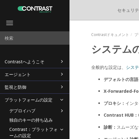
セキュリテ
Toggle
navigation
Contrastドキュメント
プ
システム
Contrastへようこそ
全般的な設定は、
システ
エージェント
デフォルトの言語
監視と防御
X-Forwarded
プラットフォームの設定
プロキシ：
インタ
デプロイハブ
Contrast HUB：
独自のキーの持ち込み
診断：
スムーズな
Contrast：プラットフォ
ームの設定