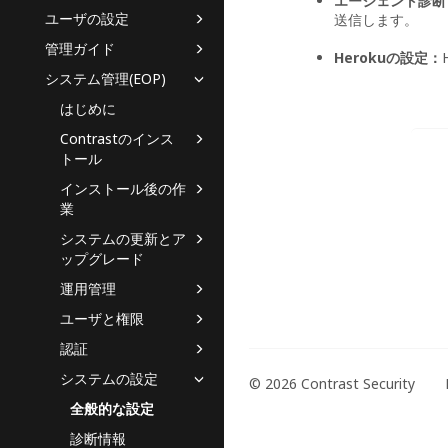
エージェント診断
ユーザの設定
送信します。
管理ガイド
Herokuの設定：
システム管理(EOP)
はじめに
Contrastのインス
トール
インストール後の作
業
システムの更新とア
ップグレード
運用管理
ユーザと権限
認証
システムの設定
© 2026 Contrast Security
全般的な設定
診断情報