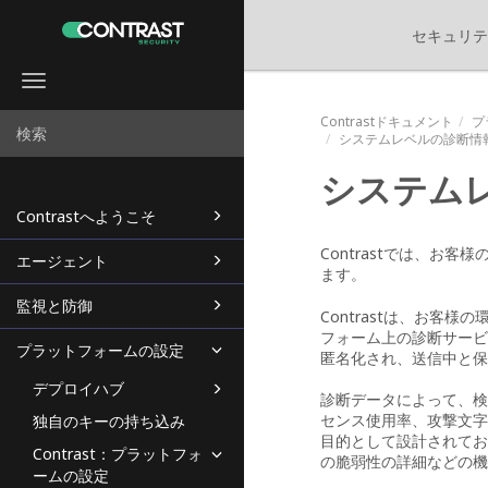
セキュリテ
Toggle
navigation
Contrastドキュメント
プ
システムレベルの診断情
システム
Contrastへようこそ
Contrastでは、
エージェント
ます。
監視と防御
Contrastは、お客
フォーム上の診断サービ
プラットフォームの設定
匿名化され、送信中と保
デプロイハブ
診断データによって、検
センス使用率、攻撃文字
独自のキーの持ち込み
目的として設計されてお
Contrast：プラットフォ
の脆弱性の詳細などの機
ームの設定