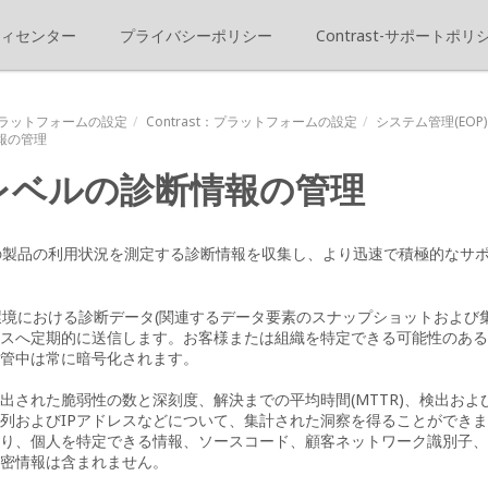
ィセンター
プライバシーポリシー
Contrast-サポートポリ
ラットフォームの設定
Contrast
：プラットフォームの設定
システム管理(EOP)
報の管理
レベルの診断情報の管理
お客様の製品の利用状況を測定する診断情報を収集し、より迅速で積極的な
様の環境における診断データ(関連するデータ要素のスナップショットおよび集計
スへ定期的に送信します。お客様または組織を特定できる可能性のある
管中は常に暗号化されます。
出された脆弱性の数と深刻度、解決までの平均時間(MTTR)、検出お
列およびIPアドレスなどについて、集計された洞察を得ることができ
り、個人を特定できる情報、ソースコード、顧客ネットワーク識別子、
密情報は含まれません。