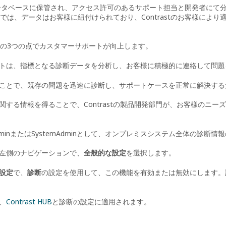
tのデータベースに保管され、アクセス許可のあるサポート担当と開発者に
では、データはお客様に紐付けられており、Contrastのお客様によ
の3つの点でカスタマーサポートが向上します。
トは、指標となる診断データを分析し、お客様に積極的に連絡して問題
ことで、既存の問題を迅速に診断し、サポートケースを正常に解決する
関する情報を得ることで、Contrastの製品開発部門が、お客様のニ
rverAdminまたはSystemAdminとして、オンプレミスシステム全体の
左側のナビゲーションで、
全般的な設定
を選択します。
設定
で、
診断
の設定を使用して、この機能を有効または無効にします。
、
Contrast HUB
と診断の設定に適用されます。