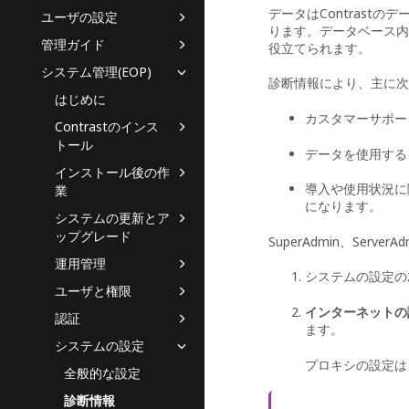
データはContras
ユーザの設定
ります。データベース内
管理ガイド
役立てられます。
システム管理(EOP)
診断情報により、主に次
はじめに
カスタマーサポー
Contrastのインス
トール
データを使用する
インストール後の作
導入や使用状況に
業
になります。
システムの更新とア
ップグレード
SuperAdmin、Se
運用管理
システムの設定の
ユーザと権限
インターネットの
認証
ます。
システムの設定
プロキシの設定は
全般的な設定
診断情報