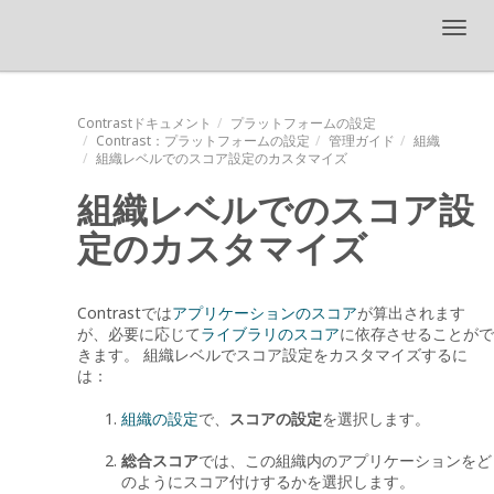
Toggl
navig
Contrastドキュメント
プラットフォームの設定
Contrast
：プラットフォームの設定
管理ガイド
組織
組織レベルでのスコア設定のカスタマイズ
組織レベルでのスコア設
定のカスタマイズ
Contrastでは
アプリケーションのスコア
が算出されます
が、必要に応じて
ライブラリのスコア
に依存させることがで
きます。 組織レベルでスコア設定をカスタマイズするに
は：
組織の設定
で、
スコアの設定
を選択します。
総合スコア
では、この組織内のアプリケーションをど
のようにスコア付けするかを選択します。