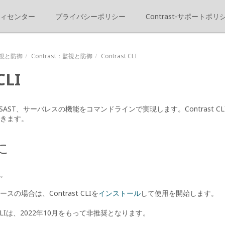
ィセンター
プライバシーポリシー
Contrast-サポートポリ
視と防御
Contrast
：監視と防御
Contrast CLI
CLI
SCA、SAST、サーバレスの機能をコマンドラインで実現します。Contrast
きます。
に
。
ユースの場合は、Contrast CLIを
インストール
して使用を開始します。
t CLIは、2022年10月をもって非推奨となります。