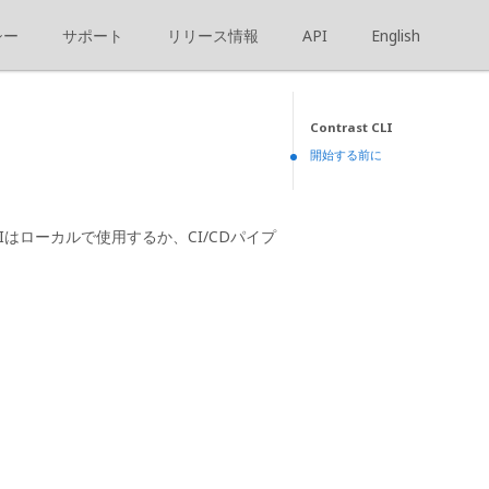
シー
サポート
リリース情報
API
English
Contrast CLI
開始する前に
 CLIはローカルで使用するか、CI/CDパイプ