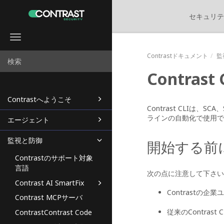
セキュリテ
Toggle
navigation
Contrastドキュメント
監
Contrast 
Contrastへようこそ
Contrast CLIは、
ラインの自動化で使用で
エージェント
監視と防御
開始する前
Contrastのサポート対象
言語
次の点に注意して下さい
Contrast AI SmartFix
Contrastの企業
Contrast MCPサーバ
従来のContras
ContrastContrast Code