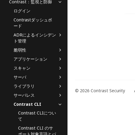
Contrast：監視と防御
ログイン
Contrastダッシュボ
ード
ADRによるインシデン
ト管理
脆弱性
アプリケーション
スキャン
サーバ
ライブラリ
© 2026 Contrast Security
サーバレス
Contrast CLI
Contrast CLIについ
て
Contrast CLI のサ
ポート対象言語とパ