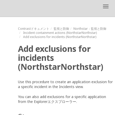
Toggl
navig
Contrastドキュメント
監視と防御
Northstar
：監視と防御
Incident containment actions (
NorthstarNorthstar
)
Add exclusions for incidents (
NorthstarNorthstar
)
Add exclusions for
incidents
(
NorthstarNorthstar
)
Use this procedure to create an application exclusion for
a specific incident in the Incidents view.
You can also add exclusions for a specific application
from the
Explorerエクスプローラー
.