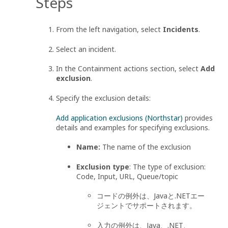
Steps
From the left navigation, select
Incidents
.
Select an incident.
In the Containment actions section, select
Add
exclusion
.
Specify the exclusion details:
Add application exclusions (Northstar)
provides
details and examples for specifying exclusions.
Name:
The name of the exclusion
Exclusion type
: The type of exclusion:
Code, Input, URL, Queue/topic
コードの例外は、Javaと.NETエー
ジェントでサポートされます。
入力の例外は、Java、.NET、