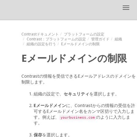
Toggl
navig
Contrastドキュメント
プラットフォームの設定
Contrast
：プラットフォームの設定
管理ガイド
組織
組織の設定を行う
Eメールドメインの制限
Eメールドメインの制限
Contrastの情報を受信できるEメールアドレスのドメインを
制限します。
組織の設定で、
セキュリティ
を選択します。
Eメールドメイン
に、Contrastからの情報の受信を許
可するEメールドメイン名をカンマ区切りで入力しま
す。例えば、
のように入力しま
yourbusiness.com
す。
保存
を選択します。